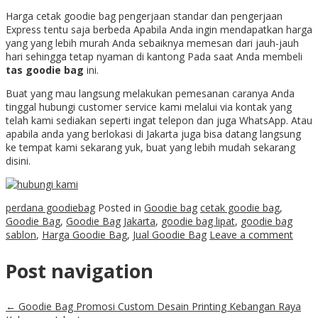
Harga cetak goodie bag pengerjaan standar dan pengerjaan
Express tentu saja berbeda Apabila Anda ingin mendapatkan harga
yang yang lebih murah Anda sebaiknya memesan dari jauh-jauh
hari sehingga tetap nyaman di kantong Pada saat Anda membeli
tas goodie bag
ini.
Buat yang mau langsung melakukan pemesanan caranya Anda
tinggal hubungi customer service kami melalui via kontak yang
telah kami sediakan seperti ingat telepon dan juga WhatsApp. Atau
apabila anda yang berlokasi di Jakarta juga bisa datang langsung
ke tempat kami sekarang yuk, buat yang lebih mudah sekarang
disini.
perdana goodiebag
Posted in
Goodie bag
cetak goodie bag
,
Goodie Bag
,
Goodie Bag Jakarta
,
goodie bag lipat
,
goodie bag
sablon
,
Harga Goodie Bag
,
Jual Goodie Bag
Leave a comment
Post navigation
←
Goodie Bag Promosi Custom Desain Printing Kebangan Raya