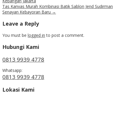
Kebangan Jakarta
Tas Kanvas Murah Kombinasi Batik Sablon Jend Sudirman
Senayan Kebayoran Baru
→
Leave a Reply
You must be
logged in
to post a comment.
Hubungi Kami
0813 9939 4778
Whatsapp:
0813 9939 4778
Lokasi Kami