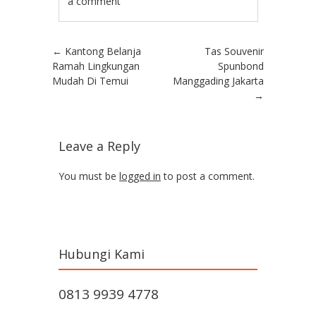
a comment
Post navigation
←
Kantong Belanja
Tas Souvenir
Ramah Lingkungan
Spunbond
Mudah Di Temui
Manggading Jakarta
→
Leave a Reply
You must be
logged in
to post a comment.
Hubungi Kami
0813 9939 4778