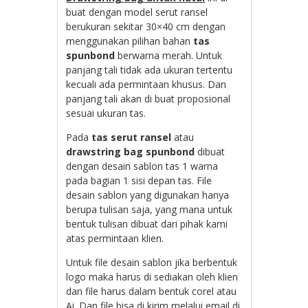
buat dengan model serut ransel
berukuran sekitar 30×40 cm dengan
menggunakan pilihan bahan
tas
spunbond
berwarna merah. Untuk
panjang tali tidak ada ukuran tertentu
kecuali ada permintaan khusus. Dan
panjang tali akan di buat proposional
sesuai ukuran tas.
Pada
tas serut ransel
atau
drawstring bag spunbond
dibuat
dengan desain sablon tas 1 warna
pada bagian 1 sisi depan tas. File
desain sablon yang digunakan hanya
berupa tulisan saja, yang mana untuk
bentuk tulisan dibuat dari pihak kami
atas permintaan klien.
Untuk file desain sablon jika berbentuk
logo maka harus di sediakan oleh klien
dan file harus dalam bentuk corel atau
Ai. Dan file bisa di kirim melalui email di