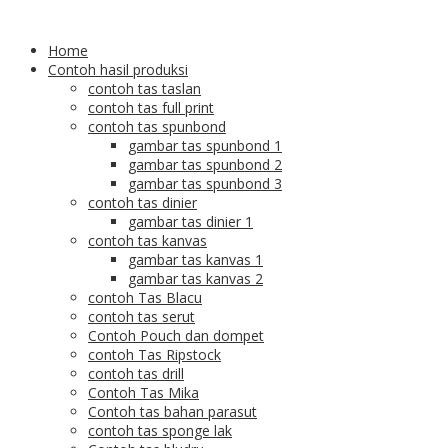
Home
Contoh hasil produksi
contoh tas taslan
contoh tas full print
contoh tas spunbond
gambar tas spunbond 1
gambar tas spunbond 2
gambar tas spunbond 3
contoh tas dinier
gambar tas dinier 1
contoh tas kanvas
gambar tas kanvas 1
gambar tas kanvas 2
contoh Tas Blacu
contoh tas serut
Contoh Pouch dan dompet
contoh Tas Ripstock
contoh tas drill
Contoh Tas Mika
Contoh tas bahan parasut
contoh tas sponge lak