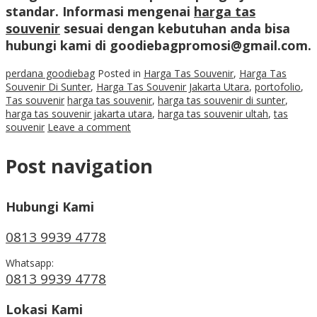
standar. Informasi mengenai
harga tas
souvenir
sesuai dengan kebutuhan anda bisa
hubungi kami di goodiebagpromosi@gmail.com.
perdana goodiebag
Posted in
Harga Tas Souvenir
,
Harga Tas
Souvenir Di Sunter
,
Harga Tas Souvenir Jakarta Utara
,
portofolio
,
Tas souvenir
harga tas souvenir
,
harga tas souvenir di sunter
,
harga tas souvenir jakarta utara
,
harga tas souvenir ultah
,
tas
souvenir
Leave a comment
Post navigation
Hubungi Kami
0813 9939 4778
Whatsapp:
0813 9939 4778
Lokasi Kami