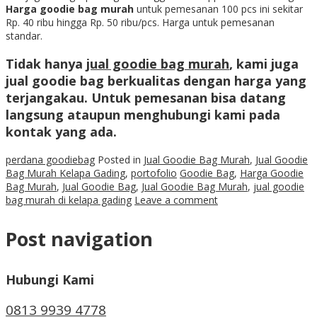
Harga goodie bag murah
untuk pemesanan 100 pcs ini sekitar
Rp. 40 ribu hingga Rp. 50 ribu/pcs. Harga untuk pemesanan
standar.
Tidak hanya
jual goodie bag murah
, kami juga
jual goodie bag
berkualitas dengan harga yang
terjangakau. Untuk pemesanan bisa datang
langsung ataupun menghubungi kami pada
kontak yang ada.
perdana goodiebag
Posted in
Jual Goodie Bag Murah
,
Jual Goodie
Bag Murah Kelapa Gading
,
portofolio
Goodie Bag
,
Harga Goodie
Bag Murah
,
Jual Goodie Bag
,
Jual Goodie Bag Murah
,
jual goodie
bag murah di kelapa gading
Leave a comment
Post navigation
Hubungi Kami
0813 9939 4778