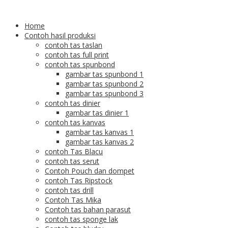
Home
Contoh hasil produksi
contoh tas taslan
contoh tas full print
contoh tas spunbond
gambar tas spunbond 1
gambar tas spunbond 2
gambar tas spunbond 3
contoh tas dinier
gambar tas dinier 1
contoh tas kanvas
gambar tas kanvas 1
gambar tas kanvas 2
contoh Tas Blacu
contoh tas serut
Contoh Pouch dan dompet
contoh Tas Ripstock
contoh tas drill
Contoh Tas Mika
Contoh tas bahan parasut
contoh tas sponge lak