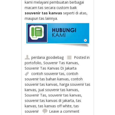
kami melayani pembuatan berbagai
macam tas secara custom baik
souvenir tas kanvas
seperti di atas,
maupun tas lainnya.
perdana goodiebag
Posted in
portofolio
,
Souvenir Tas Kanvas
,
Souvenir Tas Kanvas Di Jakarta
contoh souvenir tas
,
contoh
souvenir tas bahan kanvas
,
contoh
souvenir tas kanvas
,
harga souvenir tas
kanvas
,
jual souvenir tas kanvas
,
Souvenir Tas
,
souvenir tas kanvas
,
souvenir tas kanvas di jakarta
,
tas
kanvas
,
tas kanvas off white
,
tas
souvenir
Leave a comment