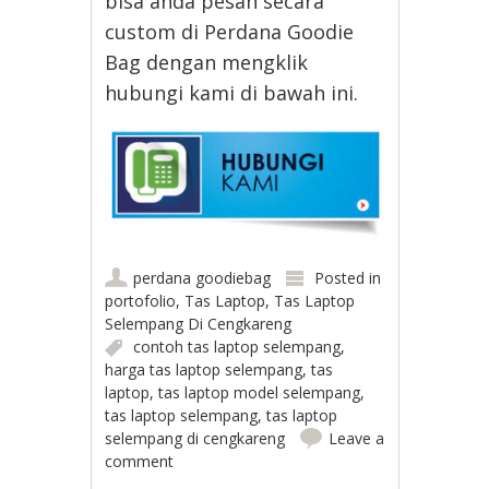
bisa anda pesan secara
custom di Perdana Goodie
Bag dengan mengklik
hubungi kami di bawah ini.
perdana goodiebag
Posted in
portofolio
,
Tas Laptop
,
Tas Laptop
Selempang Di Cengkareng
contoh tas laptop selempang
,
harga tas laptop selempang
,
tas
laptop
,
tas laptop model selempang
,
tas laptop selempang
,
tas laptop
selempang di cengkareng
Leave a
comment