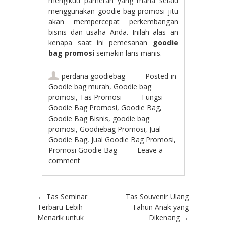
mengikuti pameran yang mana selalu
menggunakan goodie bag promosi jitu
akan mempercepat perkembangan
bisnis dan usaha Anda. Inilah alas an
kenapa saat ini pemesanan
goodie
bag promosi
semakin laris manis.
perdana goodiebag
Posted in
Goodie bag murah
,
Goodie bag
promosi
,
Tas Promosi
Fungsi
Goodie Bag Promosi
,
Goodie Bag
,
Goodie Bag Bisnis
,
goodie bag
promosi
,
Goodiebag Promosi
,
Jual
Goodie Bag
,
Jual Goodie Bag Promosi
,
Promosi Goodie Bag
Leave a
comment
Post navigation
←
Tas Seminar
Tas Souvenir Ulang
Terbaru Lebih
Tahun Anak yang
Menarik untuk
Dikenang
→