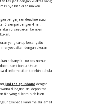
n tas jahit dengan kualitas yang
ress nya bisa di sesuaikan
engan pengerjaan deadline atau
tar 3 sampai dengan 4 hari.
 akan di sesuaikan kembali
kukan.
uran yang cukup besar yaitu
li menyesuaikan dengan ukuran
kukan sebanyak 100 pcs namun
dapat kami bantu. Untuk
a di informasikan terlebih dahulu
ami
jual tas spunbond
dengan
arna di bagian sisi depan tas.
 file yang di kirim oleh klien.
langsung kepada kami melalui email