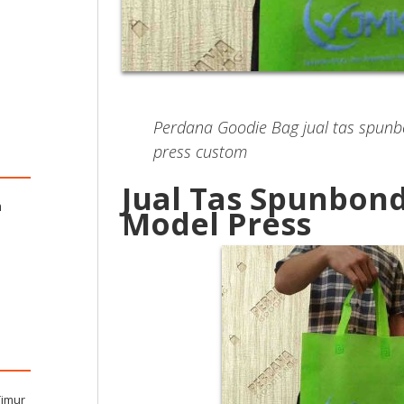
Perdana Goodie Bag jual tas spunb
press custom
Jual Tas Spunbon
n
Model Press
Timur