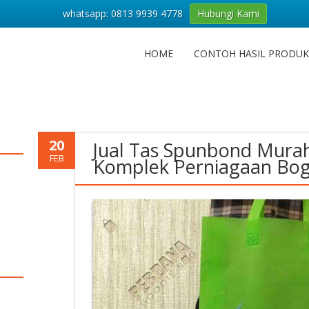
whatsapp: 0813 9939 4778
Hubungi Kami
HOME
CONTOH HASIL PRODUK
20
Jual Tas Spunbond Murah
FEB
Komplek Perniagaan Bo