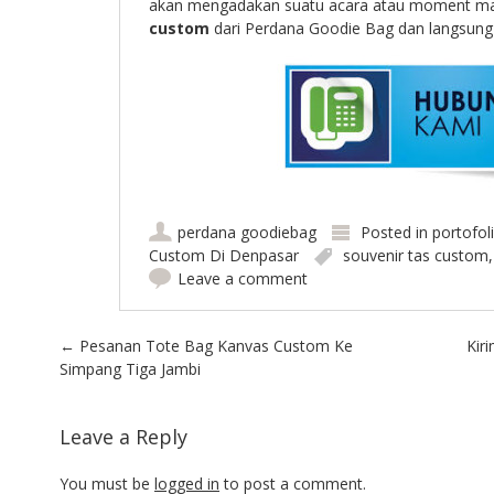
akan mengadakan suatu acara atau moment ma
custom
dari Perdana Goodie Bag dan langsung k
perdana goodiebag
Posted in
portofol
Custom Di Denpasar
souvenir tas custom
Leave a comment
Post navigation
←
Pesanan Tote Bag Kanvas Custom Ke
Kir
Simpang Tiga Jambi
Leave a Reply
You must be
logged in
to post a comment.