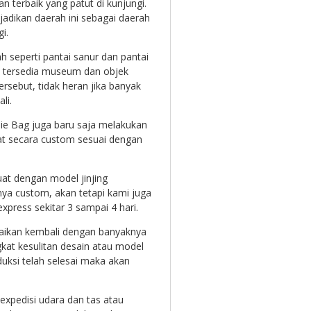
n terbaik yang patut di kunjungi.
jadikan daerah ini sebagai daerah
i.
h seperti pantai sanur dan pantai
uga tersedia museum dan objek
rsebut, tidak heran jika banyak
li.
die Bag juga baru saja melakukan
uat secara custom sesuai dengan
at dengan model jinjing
nya custom, akan tetapi kami juga
press sekitar 3 sampai 4 hari.
uaikan kembali dengan banyaknya
kat kesulitan desain atau model
duksi telah selesai maka akan
expedisi udara dan tas atau