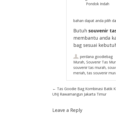
Pondok Indah
bahan dapat anda pilih d
Butuh
souvenir ta
membantu anda ka
bag sesuai kebutu
perdana goodiebag
Murah
,
Souvenir Tas Mur
souvenir tas murah
,
souv
meriah
,
tas souvenir mur
Post navigation
←
Tas Goodie Bag Kombinasi Batik 
UNJ Rawamangun Jakarta Timur
Leave a Reply