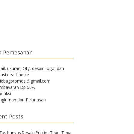
a Pemesanan
ail, ukuran, Qty, desain logo, dan
asi deadline ke
iebagpromosi@gmail.com
embayaran Dp 50%
oduksi
engiriman dan Pelunasan
ent Posts
 Tas Kanvas Desain Printing Tebet Timur