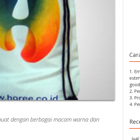
Car
1. Em
estim
good
2. P
3. Pr
4. P
ibuat dengan berbagai macam warna dan
Rec
Jual