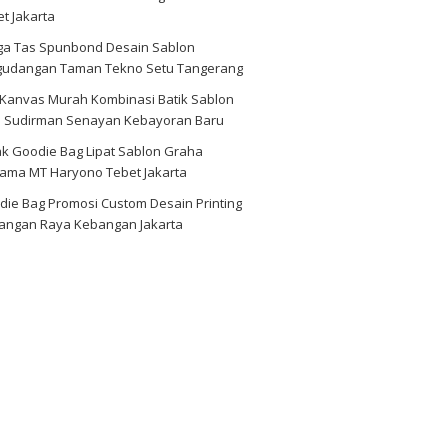
t Jakarta
ga Tas Spunbond Desain Sablon
gudangan Taman Tekno Setu Tangerang
 Kanvas Murah Kombinasi Batik Sablon
d Sudirman Senayan Kebayoran Baru
ak Goodie Bag Lipat Sablon Graha
tama MT Haryono Tebet Jakarta
die Bag Promosi Custom Desain Printing
angan Raya Kebangan Jakarta