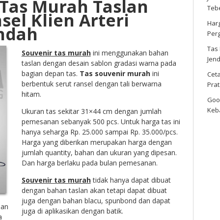
 Tas Murah Taslan
Tebe
sel Klien Arteri
Har
ndah
Per
Tas
Souvenir tas murah
ini menggunakan bahan
Jen
taslan dengan desain sablon gradasi warna pada
bagian depan tas.
Tas souvenir murah
ini
Cet
berbentuk serut ransel dengan tali berwarna
Pra
hitam.
Goo
Keb
Ukuran tas sekitar 31×44 cm dengan jumlah
pemesanan sebanyak 500 pcs. Untuk harga tas ini
hanya seharga Rp. 25.000 sampai Rp. 35.000/pcs.
Harga yang diberikan merupakan harga dengan
jumlah quantity, bahan dan ukuran yang dipesan.
Dan harga berlaku pada bulan pemesanan.
Souvenir tas murah
tidak hanya dapat dibuat
dengan bahan taslan akan tetapi dapat dibuat
juga dengan bahan blacu, spunbond dan dapat
lan
juga di aplikasikan dengan batik.
a