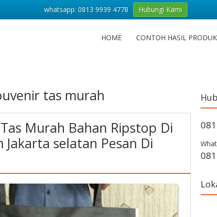
whatsapp: 0813 9939 4778
Hubungi Kami
HOME
CONTOH HASIL PRODUK
souvenir tas murah
Hub
r Tas Murah Bahan Ripstop Di
081
 Jakarta selatan Pesan Di
What
081
Lok