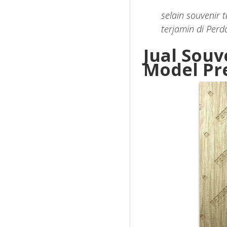
selain souvenir 
terjamin di Per
Jual Souv
Model Pr