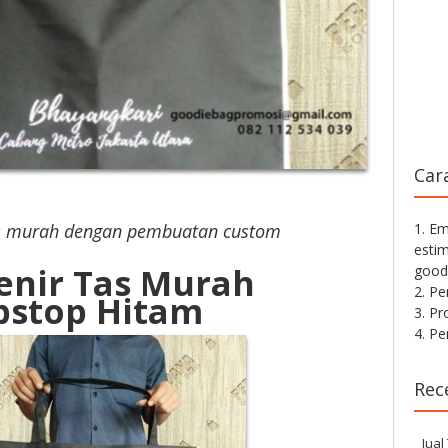
Car
1. Em
tas murah dengan pembuatan custom
estim
enir Tas Murah
good
2. P
pstop Hitam
3. Pr
4. P
Rec
Jual