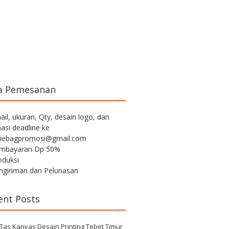
a Pemesanan
ail, ukuran, Qty, desain logo, dan
asi deadline ke
iebagpromosi@gmail.com
embayaran Dp 50%
oduksi
engiriman dan Pelunasan
ent Posts
 Tas Kanvas Desain Printing Tebet Timur