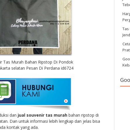
Tebe
Har
Per
Tas
Jen
Cet
Pra
Goo
ir Tas Murah Bahan Ripstop Di Pondok
Keb
akarta selatan Pesan Di Perdana id6724
Goo
duksi dan
jual souvenir tas murah
bahan ripstop di
tan. Dan untuk informasi lebih lengkap dan jelas bisa
ada kontak yang ada.