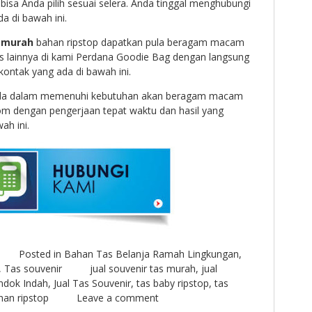
bisa Anda pilih sesuai selera. Anda tinggal menghubungi
a di bawah ini.
s murah
bahan ripstop dapatkan pula beragam macam
s lainnya di kami Perdana Goodie Bag dengan langsung
ontak yang ada di bawah ini.
da dalam memenuhi kebutuhan akan beragam macam
om dengan pengerjaan tepat waktu dan hasil yang
wah ini.
Posted in
Bahan Tas Belanja Ramah Lingkungan
,
,
Tas souvenir
jual souvenir tas murah
,
jual
ndok Indah
,
Jual Tas Souvenir
,
tas baby ripstop
,
tas
han ripstop
Leave a comment