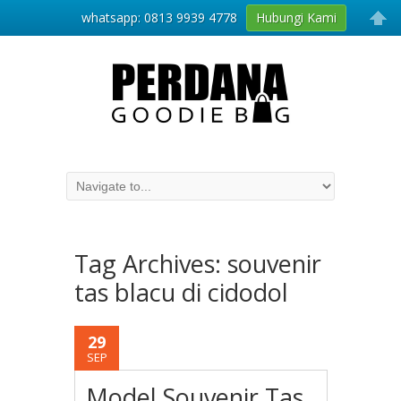
whatsapp: 0813 9939 4778
Hubungi Kami
Tag Archives:
souvenir
tas blacu di cidodol
29
SEP
Model Souvenir Tas