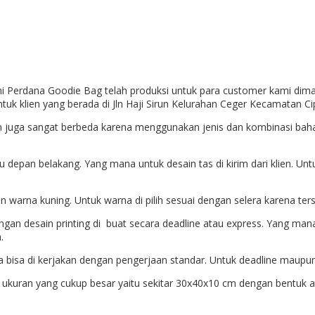
i Perdana Goodie Bag telah produksi untuk para customer kami dima
ntuk klien yang berada di
Jln Haji Sirun Kelurahan Ceger Kecamatan C
un juga sangat berbeda karena menggunakan jenis dan kombinasi bahan
tau depan belakang. Yang mana untuk desain tas di kirim dari klien. Un
arna kuning. Untuk warna di pilih sesuai dengan selera karena tersed
engan desain printing di buat secara deadline atau express. Yang man
.
ga bisa di kerjakan dengan pengerjaan standar. Untuk deadline maupun
ukuran yang cukup besar yaitu sekitar 30x40x10 cm dengan bentuk ata