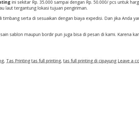
nting
ini sekitar Rp. 35.000 sampai dengan Rp. 50.000/ pcs untuk har
u laut tergantung lokasi tujuan pengiriman.
an di timbang serta di sesuaikan dengan biaya expedisi. Dan jika And
esain sablon maupun bordir pun juga bisa di pesan di kami. Karena 
ng
,
Tas Printing
tas full printing
,
tas full printing di cipayung
Leave a 