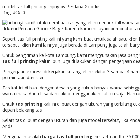
model tas full printing jinjing by Perdana Goodie
Bag id6643
Untuk membuat tas yang lebih menarik full warna 
di kami Perdana Goodie Bag ? Karena kami melayani pembuatan an
Seperti tas full printing kali ini yang kami buat untuk salah satu klie
tersebut, klien kami lainnya juga berada di Lampung juga telah bany
Untuk pengiriman ke kota Lampung, kami menggunakan jasa pengirima
tas full printing
kali ini pun juga di lakukan dengan pengerjaan dea
Pengerjaan express di kerjakan kurang lebih sekitar 3 sampai 4 har
permintaan dari klien.
Tas kali ini di buat dengan desain yang cukup banyak warna sehing
warna maka Anda bisa dan cukup menggunakan sablon saja. Namun 
Untuk
tas printing
kali ini di buat dengan ukuran yang terbilang cu
depan belakang tas.
Selain tas di buat dengan ukuran dan juga model tersebut, jika A
Anda.
Mengenai masalah
harga tas full printing
ini start dari Rp. 35.