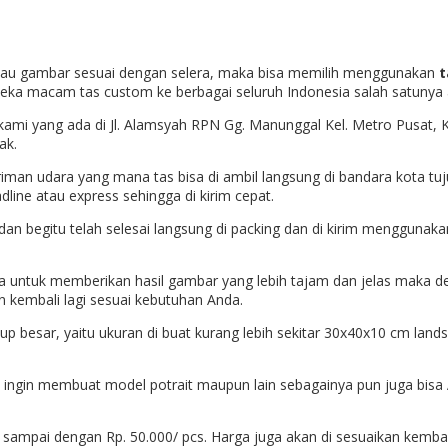
atau gambar sesuai dengan selera, maka bisa memilih menggunakan
t
eka macam tas custom ke berbagai seluruh Indonesia salah satunya
n kami yang ada di
Jl. Alamsyah RPN Gg. Manunggal Kel. Metro Pusat, K
ak.
n udara yang mana tas bisa di ambil langsung di bandara kota tujua
dline atau express sehingga di kirim cepat.
i dan begitu telah selesai langsung di packing dan di kirim menggunak
ga untuk memberikan hasil gambar yang lebih tajam dan jelas maka de
kembali lagi sesuai kebutuhan Anda.
kup besar, yaitu ukuran di buat kurang lebih sekitar 30x40x10 cm land
nda ingin membuat model potrait maupun lain sebagainya pun juga bis
000 sampai dengan Rp. 50.000/ pcs. Harga juga akan di sesuaikan kem