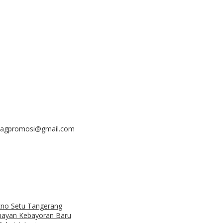
diebagpromosi@gmail.com
no Setu Tangerang
enayan Kebayoran Baru