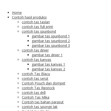
Home
Contoh hasil produksi
contoh tas taslan
contoh tas full print
contoh tas spunbond
gambar tas spunbond 1
gambar tas spunbond 2
gambar tas spunbond 3
contoh tas dinier
gambar tas dinier 1
contoh tas kanvas
gambar tas kanvas 1
gambar tas kanvas 2
contoh Tas Blacu
contoh tas serut
Contoh Pouch dan dompet
contoh Tas Ripstock
contoh tas drill
Contoh Tas Mika
Contoh tas bahan parasut
contoh tas sponge lak