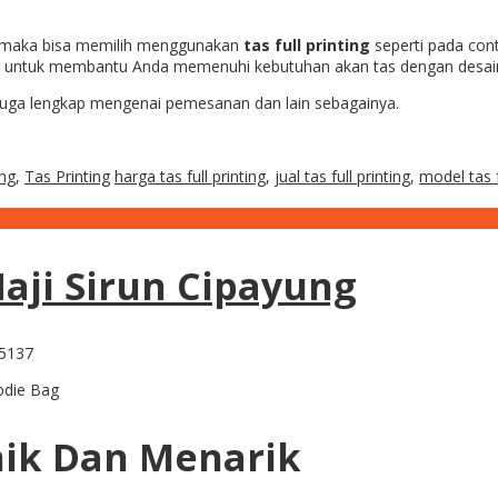
a maka bisa memilih menggunakan
tas full printing
seperti pada con
g untuk membantu Anda memenuhi kebutuhan akan tas dengan desai
n juga lengkap mengenai pemesanan dan lain sebagainya.
ung
,
Tas Printing
harga tas full printing
,
jual tas full printing
,
model tas f
 Haji Sirun Cipayung
odie Bag
Unik Dan Menarik