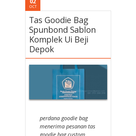
02
OCT
Tas Goodie Bag
Spunbond Sablon
Komplek Ui Beji
Depok
perdana goodie bag
menerima pesanan tas
goodie bag custom