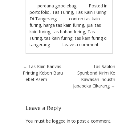
perdana goodiebag
Posted in
portofolio
,
Tas Furing
,
Tas Kain Furing
Di Tangerang
contoh tas kain
furing
,
harga tas kain furing
,
jual tas
kain furing
,
tas bahan furing
,
Tas
Furing
,
tas kain furing
,
tas kain furing di
tangerang
Leave a comment
Post navigation
←
Tas Kain Kanvas
Tas Sablon
Printing Kebon Baru
Spunbond Kirim Ke
Tebet Asem
Kawasan Industri
Jababeka Cikarang
→
Leave a Reply
You must be
logged in
to post a comment.