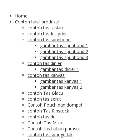
Home
Contoh hasil produksi
contoh tas taslan
contoh tas full print
contoh tas spunbond
gambar tas spunbond 1
gambar tas spunbond 2
gambar tas spunbond 3
contoh tas dinier
gambar tas dinier 1
contoh tas kanvas
gambar tas kanvas 1
gambar tas kanvas 2
contoh Tas Blacu
contoh tas serut
Contoh Pouch dan dompet
contoh Tas Ripstock
contoh tas drill
Contoh Tas Mika
Contoh tas bahan parasut
contoh tas sponge lak