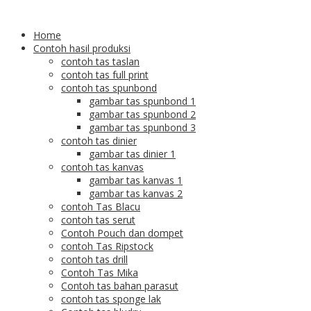
Home
Contoh hasil produksi
contoh tas taslan
contoh tas full print
contoh tas spunbond
gambar tas spunbond 1
gambar tas spunbond 2
gambar tas spunbond 3
contoh tas dinier
gambar tas dinier 1
contoh tas kanvas
gambar tas kanvas 1
gambar tas kanvas 2
contoh Tas Blacu
contoh tas serut
Contoh Pouch dan dompet
contoh Tas Ripstock
contoh tas drill
Contoh Tas Mika
Contoh tas bahan parasut
contoh tas sponge lak