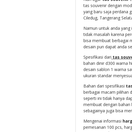
tas souvenir dengan mode
yang baru saja perdana go
Ciledug, Tangerang Selata
Namun untuk anda yang i
tidak masalah karena pe
bisa membuat berbagai m
desain pun dapat anda s
Spesifikasi dari
tas souv
bahan dinir d300 warna h
desain sablon 1 warna sa
ukuran standar menyesuai
Bahan dari spesifikasi
ta
berbagai macam pilihan d
seperti ini tidak hanya 
membuat dengan bahan lai
sebagainya juga bisa mem
Mengenai informasi
harg
pemesanan 100 pcs, harg