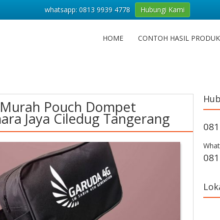
whatsapp: 0813 9939 4778
Hubungi Kami
HOME
CONTOH HASIL PRODUK
Hub
r Murah Pouch Dompet
ara Jaya Ciledug Tangerang
081
What
081
Lok