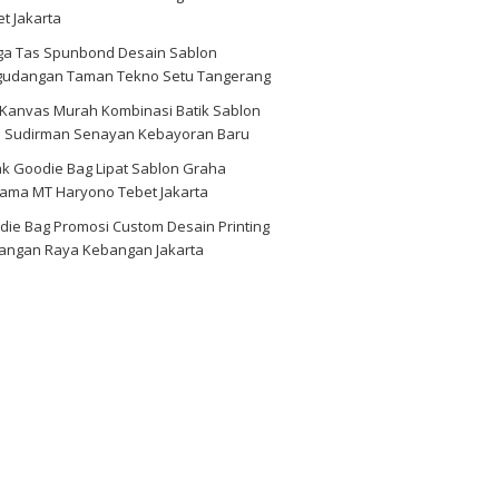
t Jakarta
ga Tas Spunbond Desain Sablon
gudangan Taman Tekno Setu Tangerang
 Kanvas Murah Kombinasi Batik Sablon
d Sudirman Senayan Kebayoran Baru
ak Goodie Bag Lipat Sablon Graha
tama MT Haryono Tebet Jakarta
die Bag Promosi Custom Desain Printing
angan Raya Kebangan Jakarta