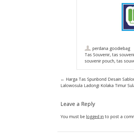
perdana goodiebag
Tas Souvenir
,
tas souveni
souvenir pouch
,
tas souv
Post navigation
←
Harga Tas Spunbond Desain Sablo
Lalowosula Ladongi Kolaka Timur Sul
Leave a Reply
You must be
logged in
to post a com