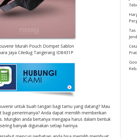
Tebe
Har
Per
Tas
Jen
ouvenir Murah Pouch Dompet Sablon
Cet
ara Jaya Ciledug Tangerang ID8431P
Pra
Goo
Keb
uvenir untuk buah tangan bagi tamu yang datang? Mau
t bagi penerimanya? Anda dapat memilih memberikan
as. Mungkin anda bertanya mengapa harus dalam bentuk
 sering banyak digunakan setiap harinya.
ersebut mencuri perhatian anda bisa memilih membuat