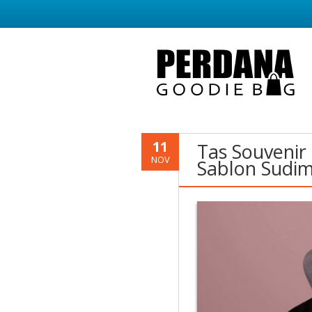
11
Tas Souveni
NOV
Sablon Sudim