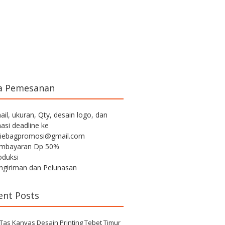
a Pemesanan
ail, ukuran, Qty, desain logo, dan
asi deadline ke
iebagpromosi@gmail.com
embayaran Dp 50%
oduksi
engiriman dan Pelunasan
ent Posts
 Tas Kanvas Desain Printing Tebet Timur