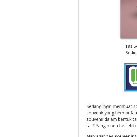
Tas S
Sudim
Sedang ingin membuat so
souvenir yang bermanfaa
souvenir dalam bentuk t
tas? Yang mana tas lebih
Nah agar
tas souvenir
t