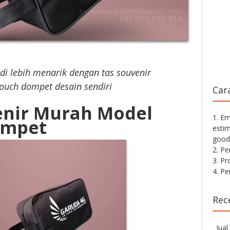
di lebih menarik dengan tas souvenir
ouch dompet desain sendiri
Car
enir Murah Model
1. Em
ompet
estim
good
2. P
3. Pr
4. P
Rec
Jual