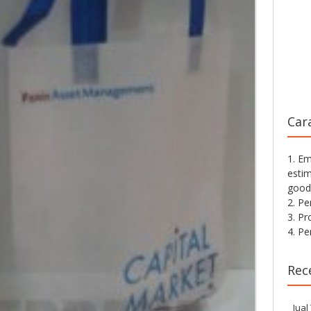
Car
1. Em
estim
good
2. P
3. Pr
4. P
Rec
Jual