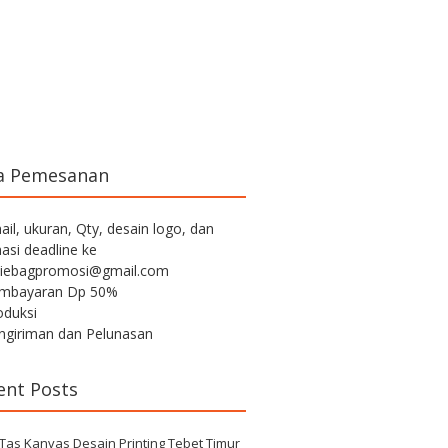
a Pemesanan
ail, ukuran, Qty, desain logo, dan
asi deadline ke
iebagpromosi@gmail.com
embayaran Dp 50%
oduksi
engiriman dan Pelunasan
ent Posts
 Tas Kanvas Desain Printing Tebet Timur