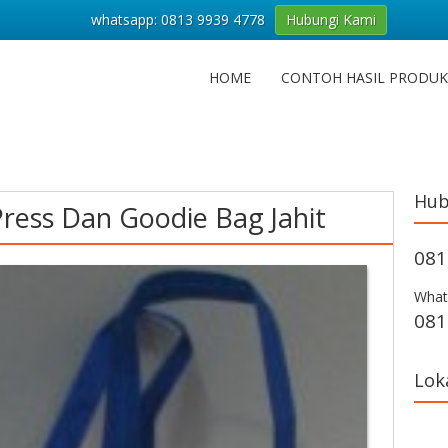
whatsapp: 0813 9939 4778
Hubungi Kami
HOME
CONTOH HASIL PRODUK
Hub
ress Dan Goodie Bag Jahit
081
What
081
Lok