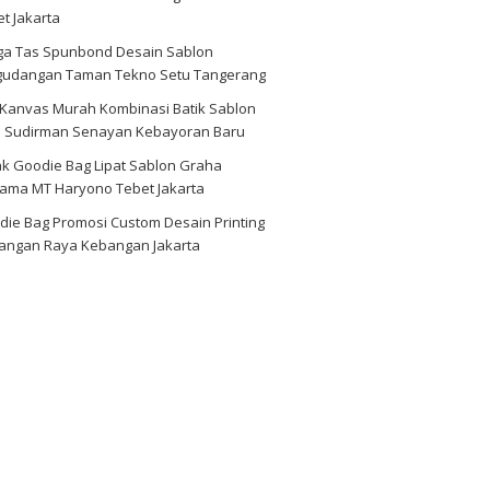
t Jakarta
ga Tas Spunbond Desain Sablon
gudangan Taman Tekno Setu Tangerang
 Kanvas Murah Kombinasi Batik Sablon
d Sudirman Senayan Kebayoran Baru
ak Goodie Bag Lipat Sablon Graha
tama MT Haryono Tebet Jakarta
die Bag Promosi Custom Desain Printing
angan Raya Kebangan Jakarta