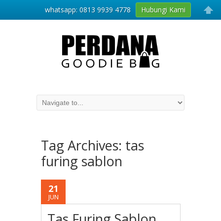
whatsapp: 0813 9939 4778
Hubungi Kami
Tag Archives:
tas
furing sablon
21
JUN
Tas Furing Sablon