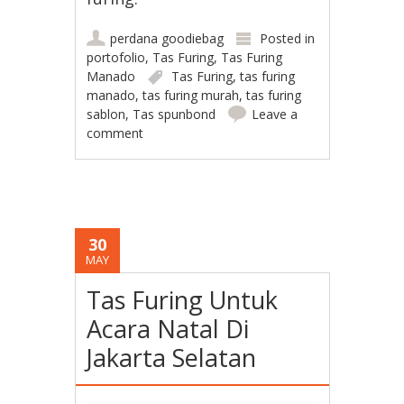
perdana goodiebag
Posted in
portofolio
,
Tas Furing
,
Tas Furing
Manado
Tas Furing
,
tas furing
manado
,
tas furing murah
,
tas furing
sablon
,
Tas spunbond
Leave a
comment
30
MAY
Tas Furing Untuk
Acara Natal Di
Jakarta Selatan