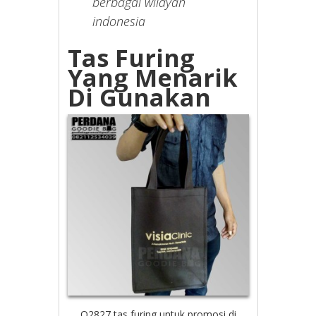
berbagai wilayah
indonesia
Tas Furing
Yang Menarik
Di Gunakan
Q2827 tas furing untuk promosi di