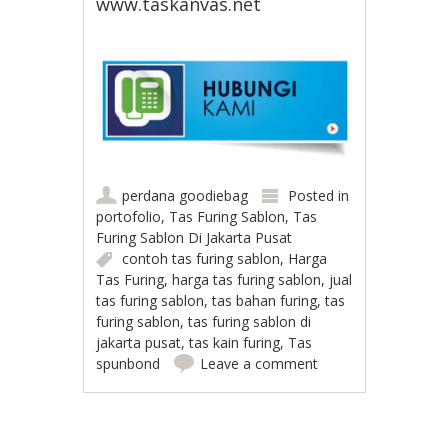
www.taskanvas.net
perdana goodiebag
Posted in
portofolio
,
Tas Furing Sablon
,
Tas
Furing Sablon Di Jakarta Pusat
contoh tas furing sablon
,
Harga
Tas Furing
,
harga tas furing sablon
,
jual
tas furing sablon
,
tas bahan furing
,
tas
furing sablon
,
tas furing sablon di
jakarta pusat
,
tas kain furing
,
Tas
spunbond
Leave a comment