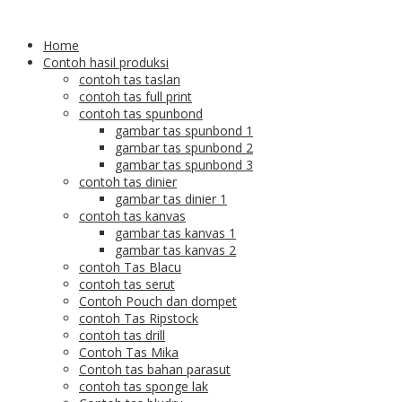
Home
Contoh hasil produksi
contoh tas taslan
contoh tas full print
contoh tas spunbond
gambar tas spunbond 1
gambar tas spunbond 2
gambar tas spunbond 3
contoh tas dinier
gambar tas dinier 1
contoh tas kanvas
gambar tas kanvas 1
gambar tas kanvas 2
contoh Tas Blacu
contoh tas serut
Contoh Pouch dan dompet
contoh Tas Ripstock
contoh tas drill
Contoh Tas Mika
Contoh tas bahan parasut
contoh tas sponge lak