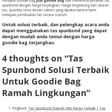
Perdana Goodie bag
jual goodie bag
dan menerima pesanan tas
spunbond dengan harga terjangkau. Harga tergantung dari ukuran
tas, quantity serta desain sablon yang dipakai karena kami
melayani pembuatan tas secara custom.
Untuk solusi terbaik, dan pelengkap acara anda
dapat menggunakan
tas spunbond
yang dapat
dengan mudah anda temui dengan
harga
goodie bag
terjangkau.
4 thoughts on “
Tas
Spunbond Solusi Terbaik
Untuk Goodie Bag
Ramah Lingkungan
”
Pingback:
Tas Spunbond Daerah Slipi Harga Terbaik | Tas