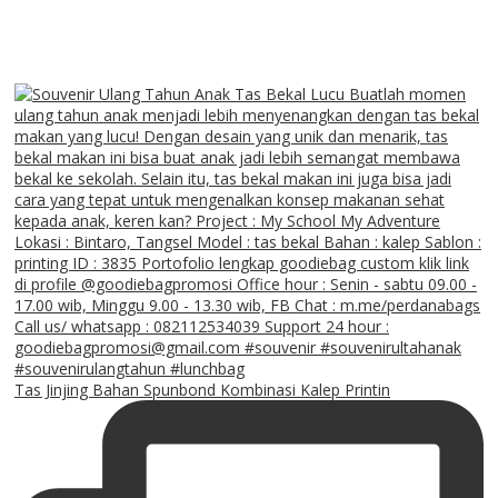
Tas Jinjing Bahan Spunbond Kombinasi Kalep Printin