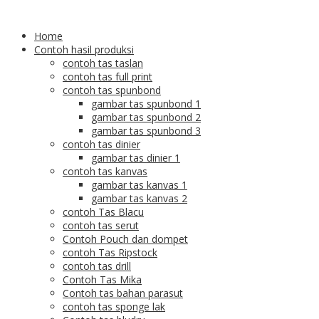
Home
Contoh hasil produksi
contoh tas taslan
contoh tas full print
contoh tas spunbond
gambar tas spunbond 1
gambar tas spunbond 2
gambar tas spunbond 3
contoh tas dinier
gambar tas dinier 1
contoh tas kanvas
gambar tas kanvas 1
gambar tas kanvas 2
contoh Tas Blacu
contoh tas serut
Contoh Pouch dan dompet
contoh Tas Ripstock
contoh tas drill
Contoh Tas Mika
Contoh tas bahan parasut
contoh tas sponge lak